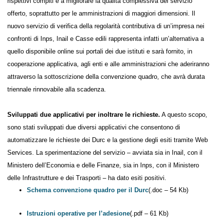
tra i due enti previdenziali punta a rendere più agevole lo svolgimento
dei rispettivi compiti e a migliorare la qualità complessiva del servizio
offerto, soprattutto per le amministrazioni di maggiori dimensioni. Il
nuovo servizio di verifica della regolarità contributiva di un’impresa nei
confronti di Inps, Inail e Casse edili rappresenta infatti un’alternativa a
quello disponibile online sui portali dei due istituti e sarà fornito, in
cooperazione applicativa, agli enti e alle amministrazioni che
aderiranno attraverso la sottoscrizione della convenzione quadro, che
avrà durata triennale rinnovabile alla scadenza.
Sviluppati due applicativi per inoltrare le richieste.
A questo
scopo, sono stati sviluppati due diversi applicativi che consentono di
automatizzare le richieste dei Durc e la gestione degli esiti tramite Web
Services. La sperimentazione del servizio – avviata sia in Inail, con il
Ministero dell’Economia e delle Finanze, sia in Inps, con il Ministero
delle Infrastrutture e dei Trasporti – ha dato esiti positivi.
Schema convenzione quadro per il Durc
(.doc – 54 Kb)