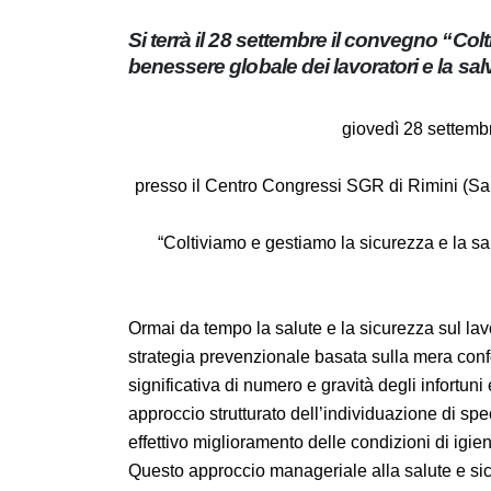
Si terrà il 28 settembre il convegno “Co
benessere globale dei lavoratori e la 
giovedì 28 settembr
presso il Centro Congressi SGR di Rimini (S
“Coltiviamo e gestiamo la sicurezza e la sal
Ormai da tempo la salute e la sicurezza sul
competitività. La strategia prevenzionale ba
evidenti e la riduzione significativa di numer
può che passare per un approccio strutturato 
realizzazione porti a risultati misurabili di 