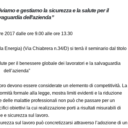
ltiviamo e gestiamo la sicurezza e la salute per il
salvaguardia dell’azienda”
e 2017 dalle ore 9.00 alle ore 13.30
ala Energia) (Via Chiabrera n.34/D) si terrà il seminario dal
titolo
ute per il benessere globale dei lavoratori e la salvaguardia
dell’azienda”
 lavoro devono essere considerate un elemento di
sata sulla mera conformità formale alla legge, mostra limiti
o e gravità degli infortuni e delle malattie professionali non
dell’individuazione di specifici obiettivi la cui
effettivo miglioramento delle condizioni di igiene e sicurezza