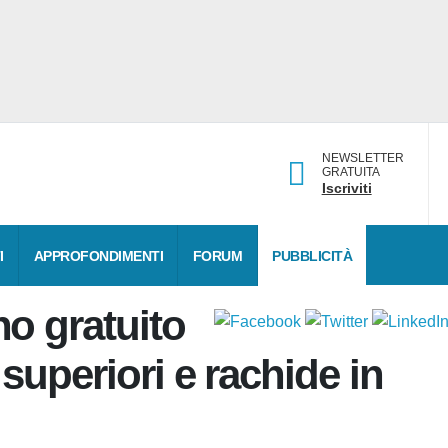
NEWSLETTER
GRATUITA
Iscriviti
DATI
APPROFONDIMENTI
FORUM
PUBBLICITÀ
gno
io per arti superiori e
a