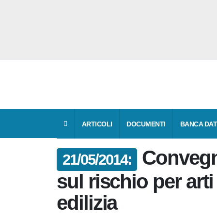
ARTICOLI
DOCUMENTI
BANCA 
Conve
21/05/2014:
gratuito sul risch
rachide in edilizi