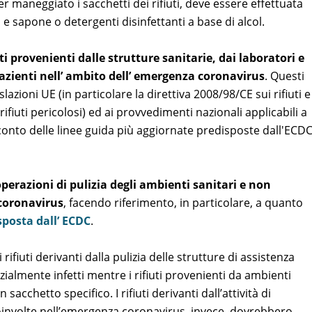
er maneggiato i sacchetti dei rifiuti, deve essere effettuata
 sapone o detergenti disinfettanti a base di alcol.
uti provenienti dalle strutture sanitarie, dai laboratori e
pazienti nell’ ambito dell’ emergenza coronavirus
. Questi
slazioni UE (in particolare la direttiva 2008/98/CE sui rifiuti e
 rifiuti pericolosi) ed ai provvedimenti nazionali applicabili a
o conto delle linee guida più aggiornate predisposte dall'ECD
perazioni di pulizia degli ambienti sanitari e non
coronavirus
, facendo riferimento, in particolare, a quanto
sposta dall’ ECDC
.
rifiuti derivanti dalla pulizia delle strutture di assistenza
zialmente infetti mentre i rifiuti provenienti da ambienti
acchetto specifico. I rifiuti derivanti dall’attività di
oinvolte nell’emergenza coronavirus, invece, dovrebbero