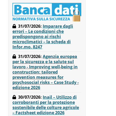
31/07/2026
:
Imparare dagli
errori – Le condizioni che
predispongono ai rischi
microclimatici – la scheda di
Infor.mo. 8247
31/07/2026
:
Agenzia europea
per la sicurezza e la salute sul
lavoro - Improving well-being in
construction: tailored
prevention measures for
psychosocial risks – Case Study -
edizione 2026
l
30/07/2026
:
Inail – Utilizzo di
corroboranti per la protezione
sostenibile delle colture agricole
– Factsheet edizione 2026