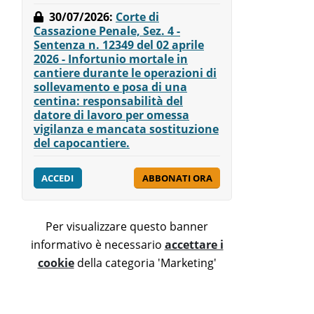
30/07/2026
:
Corte di
Cassazione Penale, Sez. 4 -
Sentenza n. 12349 del 02 aprile
2026 - Infortunio mortale in
cantiere durante le operazioni di
sollevamento e posa di una
centina: responsabilità del
datore di lavoro per omessa
vigilanza e mancata sostituzione
del capocantiere.
ACCEDI
ABBONATI ORA
Per visualizzare questo banner
informativo è necessario
accettare i
cookie
della categoria 'Marketing'