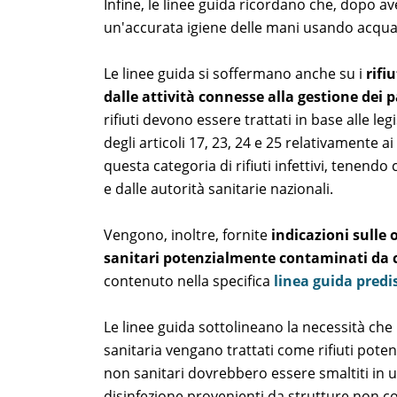
Infine, le linee guida ricordano che, dopo av
un'accurata igiene delle mani usando acqua e
Le linee guida si soffermano anche su i
rifi
dalle attività connesse alla gestione dei 
rifiuti devono essere trattati in base alle legi
degli articoli 17, 23, 24 e 25 relativamente ai
questa categoria di rifiuti infettivi, tenend
e dalle autorità sanitarie nazionali.
Vengono, inoltre, fornite
indicazioni sulle
o
sanitari
potenzialmente contaminati da 
contenuto nella specifica
linea guida predi
Le linee guida sottolineano la necessità che i 
sanitaria vengano trattati come rifiuti poten
non sanitari dovrebbero essere smaltiti in un s
disinfezione provenienti da strutture non c