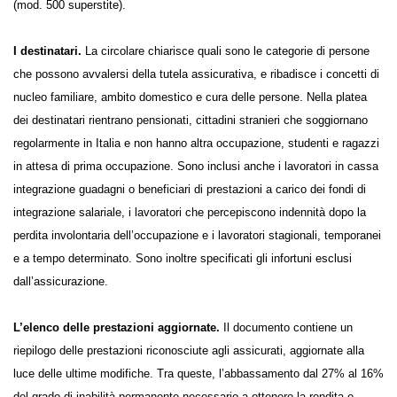
(mod. 500 superstite).
I destinatari.
La circolare chiarisce quali sono le categorie di persone
che possono avvalersi della tutela assicurativa, e ribadisce i concetti di
nucleo familiare, ambito domestico e cura delle persone. Nella platea
dei destinatari rientrano pensionati, cittadini stranieri che soggiornano
regolarmente in Italia e non hanno altra occupazione, studenti e ragazzi
in attesa di prima occupazione. Sono inclusi anche i lavoratori in cassa
integrazione guadagni o beneficiari di prestazioni a carico dei fondi di
integrazione salariale, i lavoratori che percepiscono indennità dopo la
perdita involontaria dell’occupazione e i lavoratori stagionali, temporanei
e a tempo determinato. Sono inoltre specificati gli infortuni esclusi
dall’assicurazione.
L’elenco delle prestazioni aggiornate.
Il documento contiene un
riepilogo delle prestazioni riconosciute agli assicurati, aggiornate alla
luce delle ultime modifiche. Tra queste, l’abbassamento dal 27% al 16%
del grado di inabilità permanente necessario a ottenere la rendita e