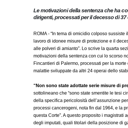
Le motivazioni della sentenza che ha 
ex dirigenti, processati per il decesso 
ROMA - “In tema di omicidio colposo sussiste
datore di lavoro di idonee misure di protezi
protratta esposizione alle polveri di amianto
passaggio delle motivazioni della sentenza
tre ex dirigenti della Fincantieri di Palermo,
dall’esposizione alla fibra killer e per le mal
“Non sono state adottate serie misure di
giudici sottolineano che “sono state smentite 
consapevolezza della specifica pericolosità 
loro correlazione con processi cancerogeni, n
richiamo alle sentenze di questa Corte”. A 
“correttamente è stata ritenuta l’inottempera