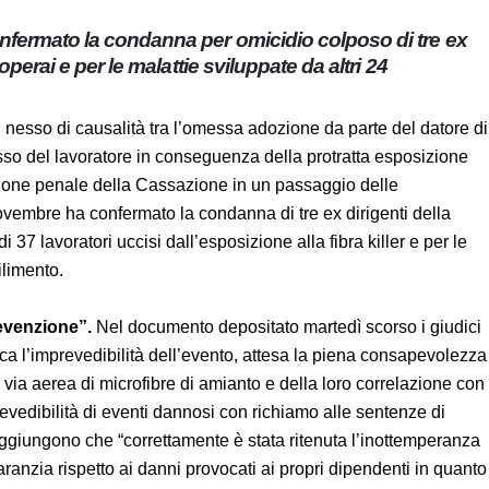
confermato la condanna per omicidio colposo di tre
di 37 operai e per le malattie sviluppate da altri 24
 il nesso di causalità tra l’omessa adozione da parte del
one e il decesso del lavoratore in conseguenza della
”. Lo scrive la quarta sezione penale della Cassazione in un
 con cui lo scorso novembre ha confermato la condanna di
 processati per la morte di 37 lavoratori uccisi
attie sviluppate da altri 24 operai dello stabilimento.
 prevenzione”.
Nel documento depositato martedì scorso i
le tesi circa l’imprevedibilità dell’evento, attesa la piena
dell’assunzione per via aerea di microfibre di amianto e dell
ota fin dal 1964, e la prevedibilità di eventi dannosi con
questo proposito i magistrati aggiungono che
nza degli imputati, quali titolari della posizione di garanzia