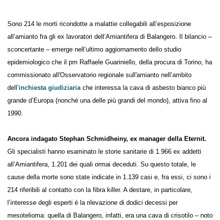
Sono 214 le morti ricondotte a malattie collegabili all’esposizione
all’amianto fra gli ex lavoratori dell’Amiantifera di Balangero. Il bilancio
– sconcertante – emerge nell’ultimo aggiornamento dello studio
epidemiologico che il pm Raffaele Guariniello, della procura di Torino,
ha commissionato all'Osservatorio regionale sull'amianto nell’ambito
dell’
inchiesta giudiziaria
che interessa la cava di asbesto bianco più
grande d’Europa (nonché una delle più grandi del mondo), attiva fino
al 1990.
Ancora indagato Stephan Schmidheiny, ex manager della
Eternit.
Gli specialisti hanno esaminato le storie sanitarie di 1.966 ex
addetti all’Amiantifera, 1.201 dei quali ormai deceduti. Su questo
totale, le cause della morte sono state indicate in 1.139 casi e, fra essi,
ci sono i 214 riferibili al contatto con la fibra killer. A destare, in
particolare, l’interesse degli esperti è la rilevazione di dodici decessi per
mesotelioma: quella di Balangero, infatti, era una cava di crisotilo –