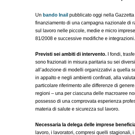
Un
bando Inail
pubblicato oggi nella Gazzet
finanziamento di una campagna nazionale di
sicurezza sul lavoro nelle piccole, medie e 
legislativo 81/2008 e successive modifiche e 
Previsti sei ambiti di intervento.
I fondi, t
sociali, sono frazionati in misura paritaria s
formazione finalizzata all’adozione di modelli
tecnico-operativi nei lavori in appalto e negl
ambiente di lavoro, con particolare riferime
realizzati in almeno quattro regioni – una p
prevedano il ricorso a docenti in possesso 
insegnamento, di durata almeno triennale, in
Necessaria la delega delle imprese benefic
datori di lavoro, i lavoratori, compresi quell