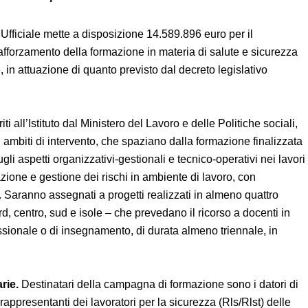
ta Ufficiale mette a disposizione 14.589.896 euro per il
 rafforzamento della formazione in materia di salute e
micro imprese, in attuazione di quanto previsto dal decreto
integrazioni.
rasferiti all’Istituto dal Ministero del Lavoro e delle Politiche
u sei diversi ambiti di intervento, che spaziano dalla
 organizzativi a quella sugli aspetti organizzativi-gestionali 
i ambienti confinati, alla valutazione e gestione dei rischi in
nto alle differenze di genere. Saranno assegnati a progetti
er ciascuna delle macroaree nord, centro, sud e isole – che
di una comprovata esperienza professionale o di
 materia di salute e sicurezza sul lavoro.
iarie.
Destinatari della campagna di formazione sono i
i stagionali, i rappresentanti dei lavoratori per la sicurezza