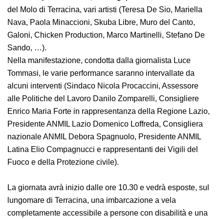
“
#primomaggioterracina
”, vedrà esibirsi, a partire
dalle ore 16.30 per oltre 7 ore, sul megapalco allestito
nell’Arena del Molo di Terracina, vari artisti (Teresa De
Sio, Mariella Nava, Paola Minaccioni, Skuba Libre, Muro
del Canto, Galoni, Chicken Production, Marco
Martinelli, Stefano De Sando, …).
Nella manifestazione, condotta dalla giornalista Luce
Tommasi, le varie performance saranno intervallate da
alcuni interventi (Sindaco Nicola Procaccini, Assessore
alle Politiche del Lavoro Danilo Zomparelli, Consigliere
Enrico Maria Forte in rappresentanza della Regione
Lazio, Presidente ANMIL Lazio Domenico Loffreda,
Consigliera nazionale ANMIL Debora Spagnuolo,
Presidente ANMIL Latina Elio Compagnucci e
rappresentanti dei Vigili del Fuoco e della Protezione
civile).
La giornata avrà inizio dalle ore 10.30 e vedrà esposte,