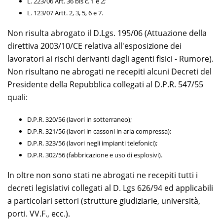
L. 223/06 Art. 36 bis c. 1 e 2;
L. 123/07 Artt. 2, 3, 5, 6 e 7.
Non risulta abrogato il D.Lgs. 195/06 (Attuazione della
direttiva 2003/10/CE relativa all'esposizione dei
lavoratori ai rischi derivanti dagli agenti fisici - Rumore).
Non risultano ne abrogati ne recepiti alcuni Decreti del
Presidente della Repubblica collegati al D.P.R. 547/55
quali:
D.P.R. 320/56 (lavori in sotterraneo);
D.P.R. 321/56 (lavori in cassoni in aria compressa);
D.P.R. 323/56 (lavori negli impianti telefonici);
D.P.R. 302/56 (fabbricazione e uso di esplosivi).
In oltre non sono stati ne abrogati ne recepiti tutti i
decreti legislativi collegati al D. Lgs 626/94 ed applicabili
a particolari settori (strutture giudiziarie, università,
porti. VV.F., ecc.).