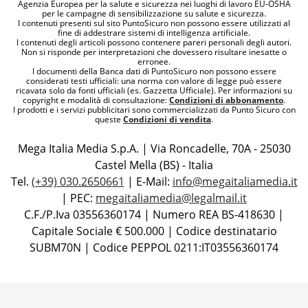
Agenzia Europea per la salute e sicurezza nei luoghi di lavoro EU-OSHA
per le campagne di sensibilizzazione su salute e sicurezza.
I contenuti presenti sul sito PuntoSicuro non possono essere utilizzati al
fine di addestrare sistemi di intelligenza artificiale.
I contenuti degli articoli possono contenere pareri personali degli autori.
Non si risponde per interpretazioni che dovessero risultare inesatte o
erronee.
I documenti della Banca dati di PuntoSicuro non possono essere
considerati testi ufficiali: una norma con valore di legge può essere
ricavata solo da fonti ufficiali (es. Gazzetta Ufficiale). Per informazioni su
copyright e modalità di consultazione:
Condizioni di abbonamento
.
I prodotti e i servizi pubblicitari sono commercializzati da Punto Sicuro con
queste
Condizioni di vendita
.
Mega Italia Media S.p.A. | Via Roncadelle, 70A - 25030
Castel Mella (BS) - Italia
Tel.
(+39) 030.2650661
| E-Mail:
info@megaitaliamedia.it
| PEC:
megaitaliamedia@legalmail.it
C.F./P.Iva 03556360174 | Numero REA BS-418630 |
Capitale Sociale € 500.000 | Codice destinatario
SUBM70N | Codice PEPPOL 0211:IT03556360174