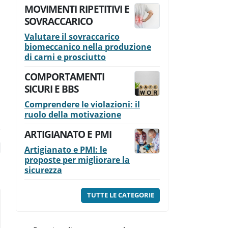
MOVIMENTI RIPETITIVI E
SOVRACCARICO
Valutare il sovraccarico
biomeccanico nella produzione
di carni e prosciutto
COMPORTAMENTI
SICURI E BBS
Comprendere le violazioni: il
ruolo della motivazione
ARTIGIANATO E PMI
Artigianato e PMI: le
proposte per migliorare la
sicurezza
TUTTE LE CATEGORIE