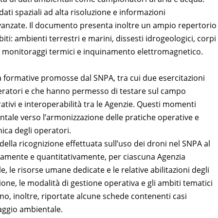
ti spaziali ad alta risoluzione e informazioni
 avanzate. Il documento presenta inoltre un ampio repertorio
iti: ambienti terrestri e marini, dissesti idrogeologici, corpi
iche, monitoraggi termici e inquinamento elettromagnetico.
à formative promosse dal SNPA, tra cui due esercitazioni
eratori e che hanno permesso di testare sul campo
rativi e interoperabilità tra le Agenzie. Questi momenti
ale verso l’armonizzazione delle pratiche operative e
ica degli operatori.
 della ricognizione effettuata sull’uso dei droni nel SNPA al
vamente e quantitativamente, per ciascuna Agenzia
 le risorse umane dedicate e le relative abilitazioni degli
zione, le modalità di gestione operativa e gli ambiti tematici
o, inoltre, riportate alcune schede contenenti casi
raggio ambientale.