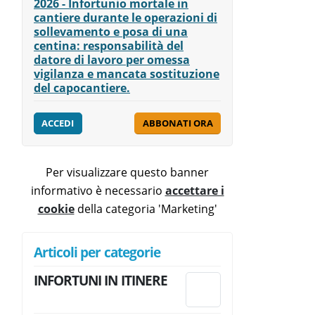
2026 - Infortunio mortale in
cantiere durante le operazioni di
sollevamento e posa di una
centina: responsabilità del
datore di lavoro per omessa
vigilanza e mancata sostituzione
del capocantiere.
ACCEDI
ABBONATI ORA
Per visualizzare questo banner
informativo è necessario
accettare i
cookie
della categoria 'Marketing'
Articoli per categorie
INFORTUNI IN ITINERE