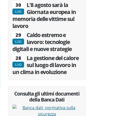
L’8 agosto sarà la
30
Giornata europea in
LUG
memoria delle vittime sul
lavoro
Caldo estremo e
29
lavoro: tecnologie
LUG
digitali e nuove strategie
La gestione del calore
28
sul luogo di lavoro in
LUG
un clima in evoluzione
Consulta gli ultimi documenti
della Banca Dati