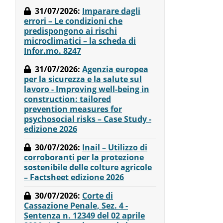
31/07/2026
:
Imparare dagli
errori – Le condizioni che
predispongono ai rischi
microclimatici – la scheda di
Infor.mo. 8247
31/07/2026
:
Agenzia europea
per la sicurezza e la salute sul
lavoro - Improving well-being in
construction: tailored
prevention measures for
i
psychosocial risks – Case Study -
edizione 2026
30/07/2026
:
Inail – Utilizzo di
corroboranti per la protezione
sostenibile delle colture agricole
– Factsheet edizione 2026
30/07/2026
:
Corte di
Cassazione Penale, Sez. 4 -
Sentenza n. 12349 del 02 aprile