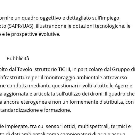
fornire un quadro oggettivo e dettagliato sull’impiego
to (SAPR/UAS), illustrandone le dotazioni tecnologiche, le
ne e le prospettive evolutive.
Pubblicità
to dal Tavolo Istruttorio TIC III, in particolare dal Gruppo d
infrastrutture per il monitoraggio ambientale attraverso
ine condotta mediante questionari rivolti a tutte le Agenzie
a aggiornata e articolata sull’utilizzo dei droni. Il quadro che
a ancora eterogenea e non uniformemente distribuita, con
standardizzazione e formazione.
 impiegate, tra cui sensori ottici, multispettrali, termici e
colta di dati ambientali come campionatori di aria e acqua.