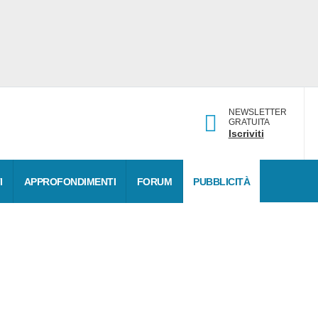
NEWSLETTER
GRATUITA
Iscriviti
I
APPROFONDIMENTI
FORUM
PUBBLICITÀ
tegoria-Arco elettrico
erta il
03/12/2018
da
Giovanni Bordoni
. Messaggi postati: