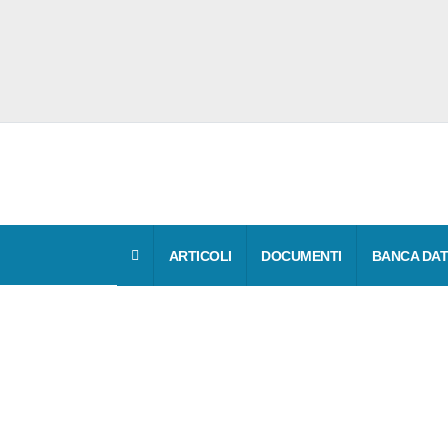
ARTICOLI
DOCUMENTI
BANCA DAT
Vestiario III ca
Vestiario III categoria-Arco elettrico
Categoria:
Attrezzature di lavoro e DPI
. Ap