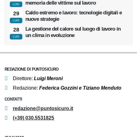
Notizie
FLASH
L’8 agosto sarà la Giornata europea in
30
memoria delle vittime sul lavoro
LUG
Caldo estremo e lavoro: tecnologie digitali e
29
nuove strategie
LUG
La gestione del calore sul luogo di lavoro in
28
un clima in evoluzione
LUG
REDAZIONE DI PUNTOSICURO
Direttore:
Luigi Meroni
Redazione:
Federica Gozzini e Tiziano Menduto
CONTATTI
redazione@puntosicuro.it
(+39) 030.5531825