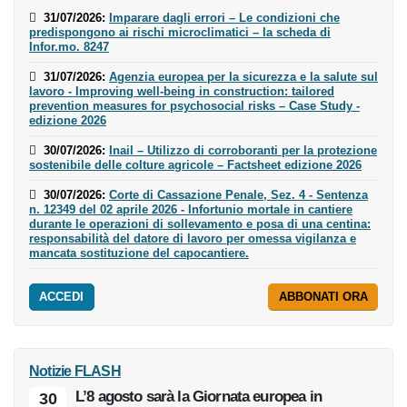
31/07/2026
:
Imparare dagli errori – Le condizioni che
predispongono ai rischi microclimatici – la scheda di
Infor.mo. 8247
31/07/2026
:
Agenzia europea per la sicurezza e la salute
sul lavoro - Improving well-being in construction: tailored
prevention measures for psychosocial risks – Case Study -
edizione 2026
30/07/2026
:
Inail – Utilizzo di corroboranti per la
protezione sostenibile delle colture agricole – Factsheet
edizione 2026
30/07/2026
:
Corte di Cassazione Penale, Sez. 4 - Sentenza
n. 12349 del 02 aprile 2026 - Infortunio mortale in cantiere
durante le operazioni di sollevamento e posa di una
centina: responsabilità del datore di lavoro per omessa
vigilanza e mancata sostituzione del capocantiere.
ACCEDI
ABBONATI ORA