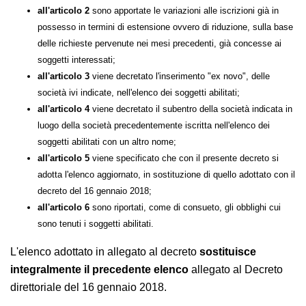
per i quali la Commissione di cui al d.i. 11 aprile 2011
ha espresso parere favorevole;
all'articolo 2
sono apportate le variazioni alle iscrizioni già in
possesso in termini di estensione ovvero di riduzione, sulla
base delle richieste pervenute nei mesi precedenti, già concesse
ai soggetti interessati;
all'articolo 3
viene decretato l'inserimento "ex novo", delle
società ivi indicate, nell'elenco dei soggetti abilitati;
all'articolo 4
viene decretato il subentro della società indicata
in luogo della società precedentemente iscritta nell'elenco dei
soggetti abilitati con un altro nome;
all'articolo 5
viene specificato che con il presente decreto si
adotta l'elenco aggiornato, in sostituzione di quello adottato
con il decreto del 16 gennaio 2018;
all'articolo 6
sono riportati, come di consueto, gli obblighi cui
sono tenuti i soggetti abilitati.
L'elenco adottato in allegato al decreto
sostituisce
integralmente
il precedente elenco
allegato al