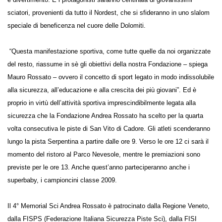
Nottoli di Vittorio Veneto riesce ad essere, dunque, celebrazione di
sport e divertimento. E i protagonisti saranno centinaia di giovanissimi
sciatori, provenienti da tutto il Nordest, che si sfideranno in uno
slalom speciale di beneficenza nel cuore delle Dolomiti.
“Questa manifestazione sportiva, come tutte quelle da noi
organizzate del resto, riassume in sè gli obiettivi della nostra
Fondazione – spiega Mauro Rossato – ovvero il concetto di sport
legato in modo indissolubile alla sicurezza, all’educazione e alla crescita
dei più giovani”. Ed è proprio in virtù dell’attività sportiva
imprescindibilmente legata alla sicurezza che la Fondazione Andrea
Rossato ha scelto per la quarta volta consecutiva le piste di San Vito di
Cadore. Gli atleti scenderanno lungo la pista Serpentina a partire dalle
ore 9. Verso le ore 12 ci sarà il momento del ristoro al Parco Nevesole,
mentre le premiazioni sono previste per le ore 13. Anche quest’anno
parteciperanno anche i superbaby, i campioncini classe 2009.
Il 4° Memorial Sci Andrea Rossato è patrocinato dalla Regione Veneto,