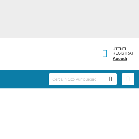
UTENTI
REGISTRATI
Accedi
Seveso
29/09/2016:
III: risposte a quesiti
Sono disponibili sul sito del Ministero dell'Ambiente delle
risposte ad alcuni quesiti circa l'applicazione del d.lgs.