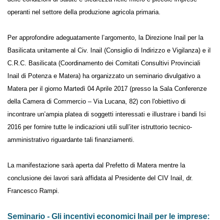
2017 i termini delle scadenze relative al bando Isi Agricoltura 2016, con
il quale l’Inail mette a disposizione 45 milioni di euro a fondo perduto
(alla Basilicata quasi 850.000 euro) per il sostegno al miglioramento
delle condizioni di salute e sicurezza nelle micro e piccole imprese
operanti nel settore della produzione agricola primaria.
Per approfondire adeguatamente l’argomento, la Direzione Inail per la
Basilicata unitamente al Civ. Inail (Consiglio di Indirizzo e Vigilanza) e il
C.R.C. Basilicata (Coordinamento dei Comitati Consultivi Provinciali
Inail di Potenza e Matera) ha organizzato un seminario divulgativo a
Matera per il giorno Martedì 04 Aprile 2017 (presso la Sala Conferenze
della Camera di Commercio – Via Lucana, 82) con l'obiettivo di
incontrare un’ampia platea di soggetti interessati e illustrare i bandi Isi
2016 per fornire tutte le indicazioni utili sull’iter istruttorio tecnico-
amministrativo riguardante tali finanziamenti.
La manifestazione sarà aperta dal Prefetto di Matera mentre la