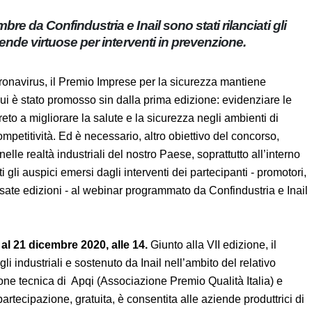
mbre da Confindustria e Inail sono stati rilanciati
le aziende virtuose per interventi in prevenzione.
onavirus, il Premio Imprese per la sicurezza mantiene
con cui è stato promosso sin dalla prima edizione: evidenziare
concreto a migliorare la salute e la sicurezza negli ambienti
 e competitività. Ed è necessario, altro obiettivo del
rus positivo” nelle realtà industriali del nostro Paese,
 imprese. Sono stati questi gli auspici emersi dagli
nizzatori e imprese “testimonial” delle passate edizioni - al
ail lunedì 16 novembre.
a al 21 dicembre 2020, alle 14.
Giunto alla VII edizione, il
li industriali e sostenuto da Inail nell’ambito del relativo