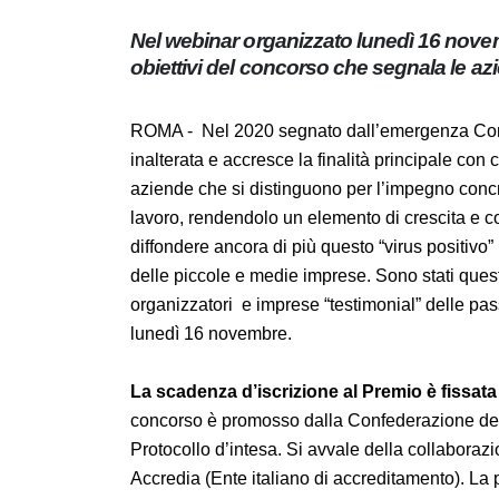
di lavoro
Nel webinar organizzato lunedì 16 nove
gli obiettivi del concorso che segnala 
ROMA - Nel 2020 segnato dall’emergenza Cor
inalterata e accresce la finalità principale 
le aziende che si distinguono per l’impegno 
di lavoro, rendendolo un elemento di crescita
concorso, diffondere ancora di più questo “vi
soprattutto all’interno delle piccole e medie
interventi dei partecipanti - promotori, orga
webinar programmato da Confindustria e In
La scadenza d’iscrizione al Premio è fissat
concorso è promosso dalla Confederazione deg