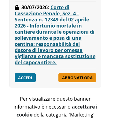
30/07/2026
:
Corte di
Cassazione Penale, Sez. 4 -
Sentenza n. 12349 del 02 aprile
2026 - Infortunio mortale in
cantiere durante le operazioni di
sollevamento e posa di una
centina: responsabilità del
datore di lavoro per omessa
vigilanza e mancata sostituzione
del capocantiere.
ACCEDI
ABBONATI ORA
Per visualizzare questo banner
informativo è necessario
accettare i
cookie
della categoria 'Marketing'