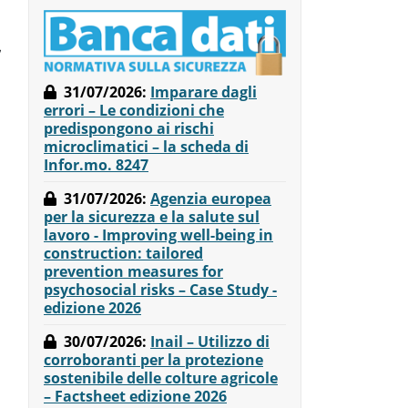
31/07/2026
:
Imparare dagli
errori – Le condizioni che
predispongono ai rischi
microclimatici – la scheda di
Infor.mo. 8247
31/07/2026
:
Agenzia europea
per la sicurezza e la salute sul
lavoro - Improving well-being in
construction: tailored
prevention measures for
psychosocial risks – Case Study -
edizione 2026
30/07/2026
:
Inail – Utilizzo di
corroboranti per la protezione
sostenibile delle colture agricole
– Factsheet edizione 2026