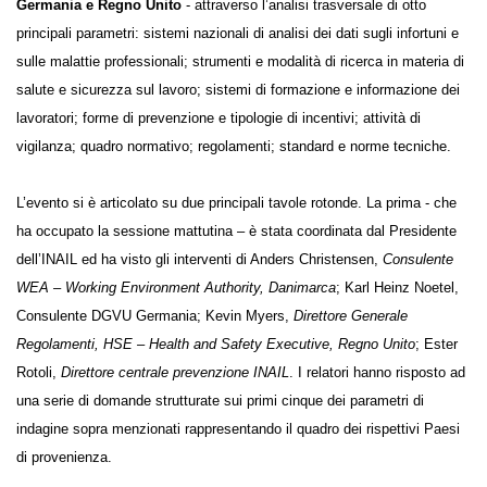
Danimarca, Germania e Regno Unito
- attraverso l’analisi
trasversale di otto principali parametri: sistemi nazionali di analisi dei
dati sugli infortuni e sulle malattie professionali; strumenti e modalità
di ricerca in materia di salute e sicurezza sul lavoro; sistemi di
formazione e informazione dei lavoratori; forme di prevenzione e
tipologie di incentivi; attività di vigilanza; quadro normativo;
regolamenti; standard e norme tecniche.
L’evento si è articolato su due principali tavole rotonde. La prima - che
ha occupato la sessione mattutina – è stata coordinata dal Presidente
dell’INAIL ed ha visto gli interventi di Anders Christensen,
Consulente
WEA – Working Environment Authority, Danimarca
; Karl Heinz Noetel,
Consulente DGVU Germania; Kevin Myers,
Direttore Generale
Regolamenti, HSE – Health and Safety Executive, Regno Unito
; Ester
Rotoli,
Direttore centrale prevenzione INAIL
. I relatori hanno risposto
ad una serie di domande strutturate sui primi cinque dei parametri di
indagine sopra menzionati rappresentando il quadro dei rispettivi
Paesi di provenienza.