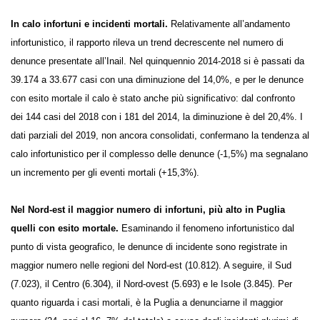
In calo infortuni e incidenti mortali.
Relativamente all’andamento
infortunistico, il rapporto rileva un trend decrescente nel numero di
denunce presentate all’Inail. Nel quinquennio 2014-2018 si è passati da
39.174 a 33.677 casi con una diminuzione del 14,0%, e per le denunce
con esito mortale il calo è stato anche più significativo: dal confronto
dei 144 casi del 2018 con i 181 del 2014, la diminuzione è del 20,4%. I
dati parziali del 2019, non ancora consolidati, confermano la tendenza
al calo infortunistico per il complesso delle denunce (-1,5%) ma
segnalano un incremento per gli eventi mortali (+15,3%).
Nel Nord-est il maggior numero di infortuni, più alto in Puglia
quelli con esito mortale.
Esaminando il fenomeno infortunistico dal
punto di vista geografico, le denunce di incidente sono registrate in
maggior numero nelle regioni del Nord-est (10.812). A seguire, il Sud
(7.023), il Centro (6.304), il Nord-ovest (5.693) e le Isole (3.845). Per
quanto riguarda i casi mortali, è la Puglia a denunciarne il maggior