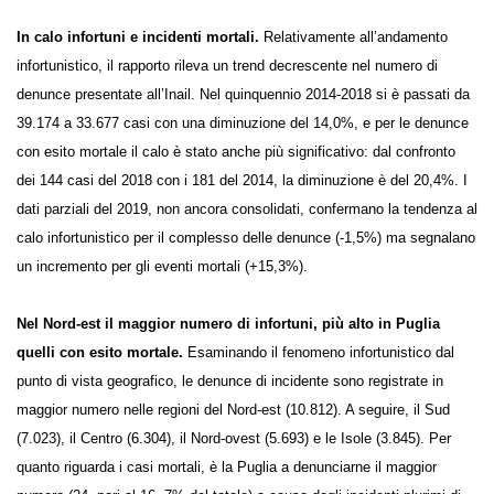
In calo infortuni e incidenti mortali.
Relativamente all’andamento
infortunistico, il rapporto rileva un trend decrescente nel numero di
denunce presentate all’Inail. Nel quinquennio 2014-2018 si è passati da
39.174 a 33.677 casi con una diminuzione del 14,0%, e per le denunce
con esito mortale il calo è stato anche più significativo: dal confronto
dei 144 casi del 2018 con i 181 del 2014, la diminuzione è del 20,4%. I
dati parziali del 2019, non ancora consolidati, confermano la tendenza
al calo infortunistico per il complesso delle denunce (-1,5%) ma
segnalano un incremento per gli eventi mortali (+15,3%).
Nel Nord-est il maggior numero di infortuni, più alto in Puglia
quelli con esito mortale.
Esaminando il fenomeno infortunistico dal
punto di vista geografico, le denunce di incidente sono registrate in
maggior numero nelle regioni del Nord-est (10.812). A seguire, il Sud
(7.023), il Centro (6.304), il Nord-ovest (5.693) e le Isole (3.845). Per
quanto riguarda i casi mortali, è la Puglia a denunciarne il maggior