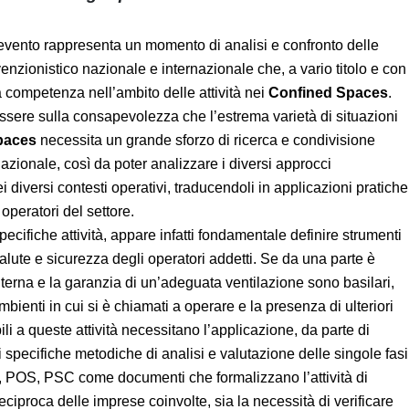
sto evento rappresenta un momento di analisi e confronto
istema prevenzionistico nazionale e internazionale che, a
ngono di una specifica competenza nell’ambito delle attività
onda la propria ragione d’essere sulla consapevolezza che
esse all’attività nei
Confined Spaces
necessita un grande
za acquisita, anche a livello internazionale, così da poter
ccorgimenti tecnici applicati nei diversi contesti operativi,
erli disponibili, a livello nazionale, agli operatori del
te specifiche attività, appare infatti fondamentale definire
garantire la salute e sicurezza degli operatori addetti. Se d
lità dell’aria interna e la garanzia di un’adeguata
ormazione strutturale di molti ambienti in cui si è chiamati a
fici (anche solo potenziali) associabili a queste attività
rsone competenti adeguatamente formate, di specifiche
ole fasi operative. Affermata sia l’importanza di DUVRI, POS,