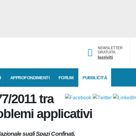
NEWSLETTER
GRATUITA
Iscriviti
DATI
APPROFONDIMENTI
FORUM
PUBBLICITÀ
177/2011
si e problemi applicativi
 Nazionale sugli Spazi Confinati.