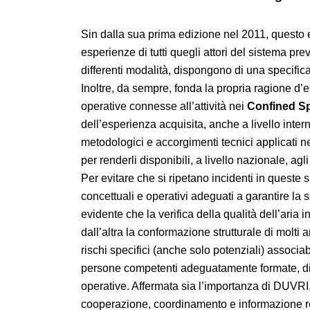
Sin dalla sua prima edizione nel 2011, que
delle esperienze di tutti quegli attori del s
vario titolo e con differenti modalità, dispo
nei
Confined Spaces
. Inoltre, da sempre, f
l’estrema varietà di situazioni operative conn
sforzo di ricerca e condivisione dell’esperien
analizzare i diversi approcci metodologici e a
traducendoli in applicazioni pratiche per rend
settore.
Per evitare che si ripetano incidenti in ques
strumenti concettuali e operativi adeguati a 
una parte è evidente che la verifica della qua
ventilazione sono basilari, dall’altra la conf
operare e la presenza di ulteriori rischi speci
necessitano l’applicazione, da parte di pe
metodiche di analisi e valutazione delle sing