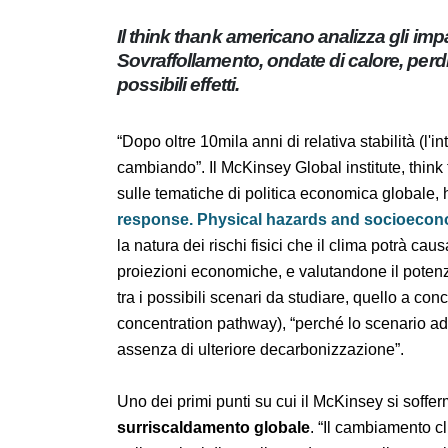
Il think thank americano analizza gli
globale. Sovraffollamento, ondate di ca
capitale tra i possibili effetti.
“Dopo oltre 10mila anni di relativa stabilità (
cambiando”. Il McKinsey Global institute, t
discussione sulle tematiche di politica econ
risk and response. Physical hazards and
comprendere la natura dei rischi fisici che 
previsioni climatiche con proiezioni economi
rapporto prende in considerazione, tra i pos
più alte: Rcp 8,5 (Representative concentrat
consente di valutare il rischio fisico in asse
Uno dei primi punti su cui il McKinsey si so
dal surriscaldamento globale
. “Il cambiam