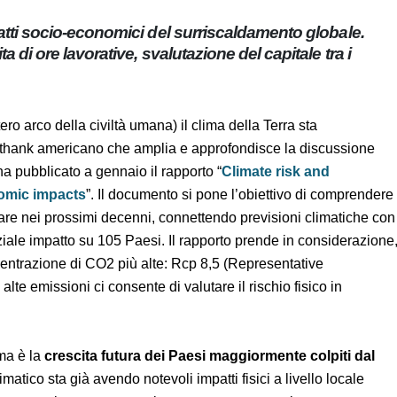
 impatti socio-economici del surriscaldamento
lore, perdita di ore lavorative, svalutazione del
l'intero arco della civiltà umana) il clima della Terra sta
hink thank americano che amplia e approfondisce la
omica globale, ha pubblicato a gennaio il rapporto “
Climate
 socioeconomic impacts
”. Il documento si pone l’obiettivo di
il clima potrà causare nei prossimi decenni, connettendo
che, e valutandone il potenziale impatto su 105 Paesi. Il
sibili scenari da studiare, quello a concentrazione di CO2
ion pathway), “perché lo scenario ad alte emissioni ci
nza di ulteriore decarbonizzazione”.
fferma è la
crescita futura dei Paesi maggiormente colpiti
ento climatico sta già avendo notevoli impatti fisici a livello