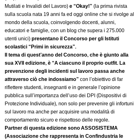
Rivoli (TO),
l’ANMIL
(Associazione Nazionale fra
Lavoratori Mutilati e Invalidi del Lavoro)
e “Okay!”
(la
prima rivista sulla scuola nata 19 anni fa ed oggi online
che si rivolge al mondo della scuola, coinvolgendo
docenti, alunni, educatori e famiglie, con un blog che
supera i 275.000 utenti unici)
presentano il Concorso
per gli Istituti scolastici “Primi in sicurezza”.
Il tema di quest’anno del Concorso, che è giunto alla
sua
XVII edizione, è “A ciascuno il proprio outfit. La
prevenzione degli incidenti sul lavoro passa anche
attraverso ciò che indossiamo”
con l’obiettivo di far
riflettere studenti, insegnanti e in generale l’opinione
pubblica sull’importanza dell’uso dei DPI (Dispositivi di
Protezione Individuale), non solo per prevenire gli
infortuni sul lavoro ma anche per acquisire una
modalità di comportamento sicuro e rispettoso delle
regole.
Partner di questa edizione sono ASSOSISTEMA