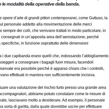
cino. Ecco le modalità della operative della banda.
nche opere d’arte di grandi pittori contemporanei, come
controlli interni sul personale addetto alla movimentazione
rti coinvolgevano sempre dei colli, che venivano trattati in
uesti colli devono essere consegnati in un’apposita area
iti e trasportati con modalità specifiche, in funzione
, ma i due capibanda erano quelli che, indossando
, convincevano i passeggeri a consegnare i bagagli fuori
L’accesso alle aree riservate era possibile perché è apparso
addetto alla sicurezza, venivano effettuati in maniera non
ffettuare una valutazione del rischio furto presso una
. Insieme ai miei accompagnatori, abbiamo potuto
 particolare i controlli sul personale, lasciavano molto a