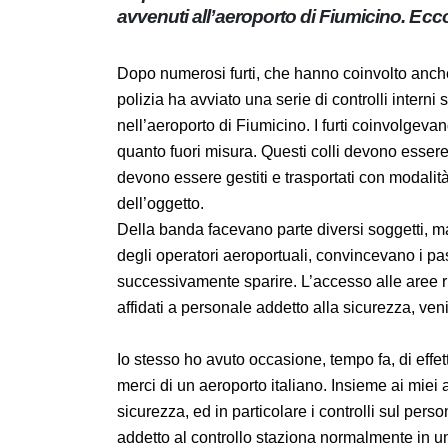
d’arte, avvenuti all’aeroporto di Fiumi
Dopo numerosi furti, che hanno coinvolto a
Guttuso, la polizia ha avviato una serie di 
delle merci nell’aeroporto di Fiumicino. I fu
modo particolare, in quanto fuori misura. Q
dell’aerostazione, perché devono essere gest
soprattutto delle dimensioni dell’oggetto.
Della banda facevano parte diversi soggetti
l’abbigliamento degli operatori aeroportuali
misura, facendoli successivamente sparire. 
chiaro che i controlli, affidati a personale 
sufficientemente incisiva.
Io stesso ho avuto occasione, tempo fa, di e
grande area merci di un aeroporto italiano
constatare come le misure di sicurezza, ed in