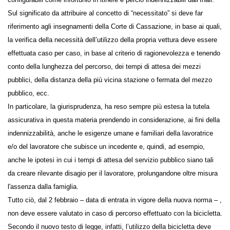
devono essere sempre configurabili come infortunio in itinere e perciò
indennizzabili dall’Inail.
Sul significato da attribuire al concetto di “necessitato” si deve far
riferimento agli insegnamenti della Corte di Cassazione, in base ai
quali, la verifica della necessità dell’utilizzo della propria vettura deve
essere effettuata caso per caso, in base al criterio di ragionevolezza e
tenendo conto della lunghezza del percorso, dei tempi di attesa dei
mezzi pubblici, della distanza della più vicina stazione o fermata del
mezzo pubblico, ecc.
In particolare, la giurisprudenza, ha reso sempre più estesa la tutela
assicurativa in questa materia prendendo in considerazione, ai fini
della indennizzabilità, anche le esigenze umane e familiari della
lavoratrice e/o del lavoratore che subisce un incedente e, quindi, ad
esempio, anche le ipotesi in cui i tempi di attesa del servizio pubblico
siano tali da creare rilevante disagio per il lavoratore, prolungandone
oltre misura l'assenza dalla famiglia.
Tutto ciò, dal 2 febbraio – data di entrata in vigore della nuova norma