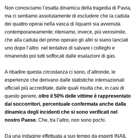
umana che si attiva in questi casi porta spesso a
compiere gesti estremi che, di fatto, non fanno altro
che incrementare il numero delle vittime.
Non conosciamo l’esatta dinamica della tragedia di
Pavia, ma ci sentiamo assolutamente di escludere che
la caduta dei quattro operai nella vasca di liquami sia
avvenuta contemporaneamente; riteniamo, invece, più
verosimile, che alla caduta del primo operaio gli altri si
siano lanciati uno dopo l’altro nel tentativo di salvare i
colleghi e rimanendo poi tutti soffocati dalle esalazioni
di gas.
A ribadire questa circostanza ci sono, d’altronde, le
esperienze che derivano dalle statistiche internazionali
ufficiali più accreditate, dalle quali risulta che, in casi di
questo genere,
oltre il 50% delle vittime è
rappresentato dai soccorritori, percentuale