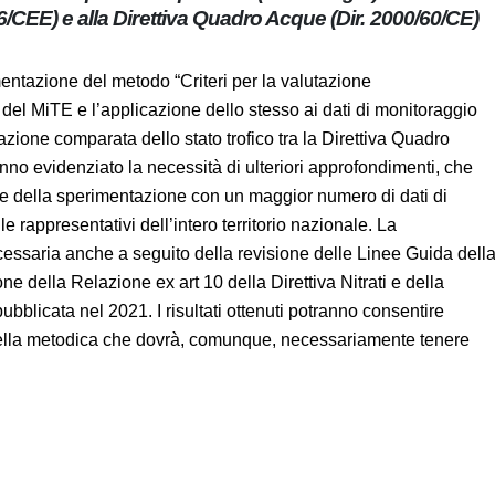
 91/676/CEE) e alla Direttiva Quadro Acque (Dir.
a sperimentazione del metodo “Criteri per la valutazione
li” del MiTE e l’applicazione dello stesso ai dati di
 per una valutazione comparata dello stato trofico tra la
 I risultati ottenuti hanno evidenziato la necessità di
sere conseguiti con la prosecuzione della sperimentazione
o dei fiumi e dei laghi, il più possibile rappresentativi
zione della sperimentazione risulta necessaria anche a
la CE (Edizione 2020) di supporto alla compilazione della
 della versione aggiornata della metodica del MiTE, pubblicat
ntire l’applicazione omogenea a livello nazionale della
te tenere conto delle specificità territoriali.