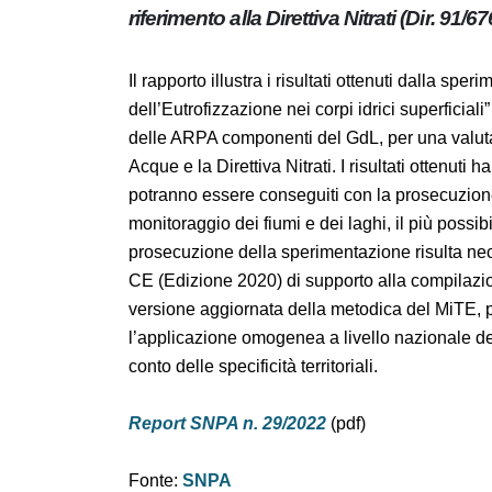
riferimento alla Direttiva Nitrati (Dir.
2000/60/CE)
Il rapporto illustra i risultati ottenuti dall
dell’Eutrofizzazione nei corpi idrici superficia
monitoraggio delle ARPA componenti del GdL,
Direttiva Quadro Acque e la Direttiva Nitrati.
ulteriori approfondimenti, che potranno es
con un maggior numero di dati di monitoraggi
dell’intero territorio nazionale. La prosecu
seguito della revisione delle Linee Guida del
Relazione ex art 10 della Direttiva Nitrati e
nel 2021. I risultati ottenuti potranno conse
metodica che dovrà, comunque, necessariamen
Report SNPA n. 29/2022
(pdf)