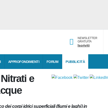
NEWSLETTER
GRATUITA
Iscriviti
DATI
APPROFONDIMENTI
FORUM
PUBBLICITÀ
a Nitrati e
 Acque
ico dei corpi idrici superficiali (fiumi e laghi) in