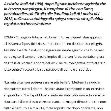
Assistito Inail dal 1984, dopo il grave incidente agricolo che
lo ha reso paraplegico, il campione di tiro con l’arco,
portabandiera dell’Italia alle Paralimpiadi di Londra del
2012, nella sua autobiografia spiega come la vita gli abbia
regalato ricchezze inattese
ROMA - Coraggio e fiducia nel domani. Forse in questi due approcci
all’esistenza è possibile riassumere il cammino di Oscar De Pellegrin.
Assistito Inail dal 1984, dopo il grave incidente agricolo che lo ha reso
paraplegico, il campione paralimpico di tiro con l’arco, portabandiera
dell’Italia ai Giochi di Londra del 2012, nell'autobiografia intitolata “Ho
fatto centro” racconta la sua parabola di uomo e di sportivo.
“La mia vita non poteva essere più bella”.
“Mettermi a nudo e
ripercorrere tutto il dolore - ha dichiarato il campione in un’intervista
al quotidiano “La Repubblica” - credo sia stato utile non solo a me per
ricordarmi di me stesso e crescere ancora, ma per dimostrare che non
tutto è perduto. La mia vita, forse soprattutto dopo l’incidente, non