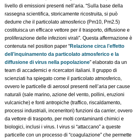
Tra le cause antropiche di propagazione del virus, oltre
all’abbattimento delle foreste (considerate il nostro
“antivirus naturale”) è stato segnalato anche il
pericoloso livello di emissioni presenti nell’aria. “Sulla
base della rassegna scientifica, storicamente
ricostruita, si può dedurre che il particolato
atmosferico (Pm10, Pm2.5) costituisca un efficace
vettore per il trasporto, diffusione e proliferazione
delle infezioni virali”. Questa affermazione è contenuta
nel position paper “
Relazione circa l’effetto
dell’inquinamento da particolato atmosferico e la
diffusione di virus nella popolazione
” elaborato da
un team di accademici e ricercatori italiani. Il gruppo di
scienziati ha spiegato come il particolato atmosferico,
ovvero le particelle di aerosol presenti nell’aria per
cause naturali (sale marino, azione del vento, pollini,
eruzioni vulcaniche) e fonti antropiche (traffico,