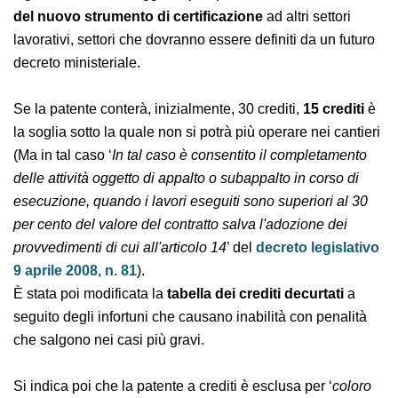
in vigore del decreto-legge, la prospettiva di una
estensione del nuovo strumento di certificazione
ad
altri settori lavorativi, settori che dovranno essere
definiti da un futuro decreto ministeriale.
Se la patente conterà, inizialmente, 30 crediti,
15
crediti
è la soglia sotto la quale non si potrà più
operare nei cantieri (Ma in tal caso ‘
In tal caso è
consentito il completamento delle attività oggetto di
appalto o subappalto in corso di esecuzione, quando i
lavori eseguiti sono superiori al 30 per cento del valore
del contratto salva l'adozione dei provvedimenti di cui
all'articolo 14
’ del
decreto legislativo 9 aprile 2008, n.
81
).
È stata poi modificata la
tabella dei crediti decurtati
a
seguito degli infortuni che causano inabilità con
penalità che salgono nei casi più gravi.