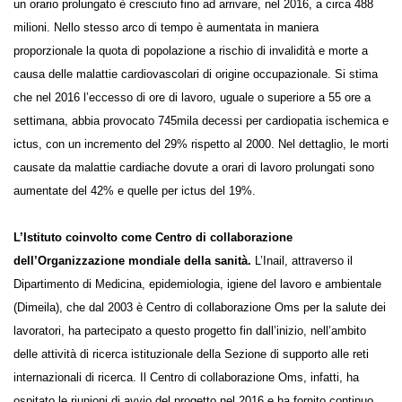
che, a partire dal 2000, a livello globale il numero di lavoratori esposti a
un orario prolungato è cresciuto fino ad arrivare, nel 2016, a circa 488
milioni. Nello stesso arco di tempo è aumentata in maniera
proporzionale la quota di popolazione a rischio di invalidità e morte a
causa delle malattie cardiovascolari di origine occupazionale. Si stima
che nel 2016 l’eccesso di ore di lavoro, uguale o superiore a 55 ore a
settimana, abbia provocato 745mila decessi per cardiopatia ischemica
e ictus, con un incremento del 29% rispetto al 2000. Nel dettaglio, le
morti causate da malattie cardiache dovute a orari di lavoro
prolungati sono aumentate del 42% e quelle per ictus del 19%.
L’Istituto coinvolto come Centro di collaborazione
dell’Organizzazione mondiale della sanità.
L’Inail, attraverso il
Dipartimento di Medicina, epidemiologia, igiene del lavoro e
ambientale (Dimeila), che dal 2003 è Centro di collaborazione Oms per
la salute dei lavoratori, ha partecipato a questo progetto fin dall’inizio,
nell’ambito delle attività di ricerca istituzionale della Sezione di