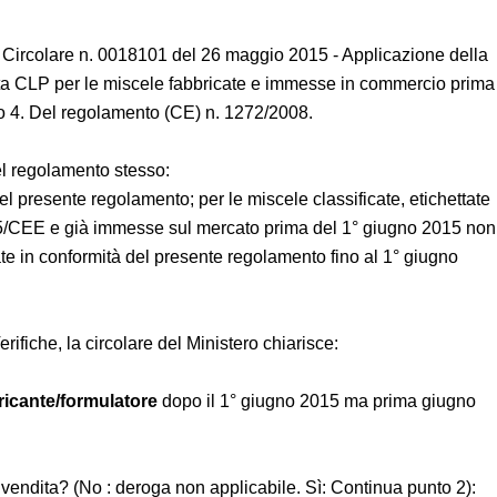
te – Circolare n. 0018101 del 26 maggio 2015 - Applicazione
a etichetta CLP per le miscele fabbricate e immesse in
articolo 61, paragrafo 4. Del regolamento (CE) n.
 4 del regolamento stesso:
 del presente regolamento; per le miscele classificate,
 direttiva 1999/15/CEE e già immesse sul mercato prima del
rietichettate e reimballate in conformità del presente
 Verifiche, la circolare del Ministero chiarisce:
bbricante/formulatore
dopo il 1° giugno 2015 ma prima