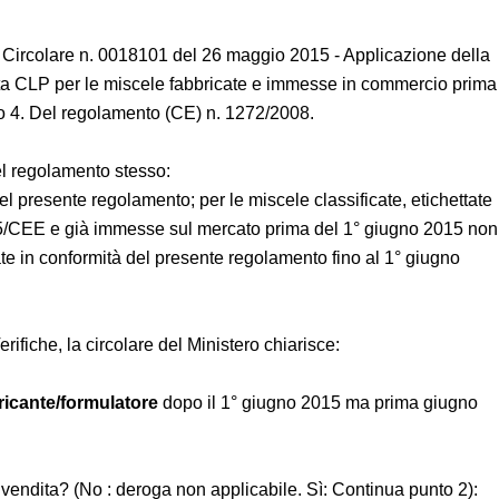
te – Circolare n. 0018101 del 26 maggio 2015 - Applicazione
a etichetta CLP per le miscele fabbricate e immesse in
articolo 61, paragrafo 4. Del regolamento (CE) n.
 4 del regolamento stesso:
 del presente regolamento; per le miscele classificate,
 direttiva 1999/15/CEE e già immesse sul mercato prima del
rietichettate e reimballate in conformità del presente
 Verifiche, la circolare del Ministero chiarisce:
bbricante/formulatore
dopo il 1° giugno 2015 ma prima