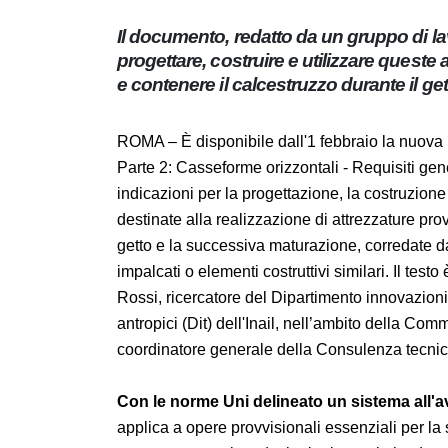
Il documento, redatto da un gruppo di l
generali per progettare, costruire e ut
idonee a sostenere e contenere il calces
impalcati
ROMA – È disponibile dall'1 febbraio la nuov
Casseforme - Parte 2: Casseforme orizzontali 
l’uso". La norma offre indicazioni per la prog
orizzontali, componibili e non, destinate all
e contenere il calcestruzzo durante il getto
puntelli di sostegno, per la costruzione di sol
elaborato da un gruppo di lavoro coordinato
tecnologiche e sicurezza degli impianti, prodo
della Commissione sicurezza Uni presieduta 
Consulenza tecnica salute e sicurezza centrale