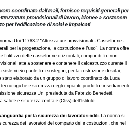
avoro coordinato dall'Inail, fornisce requisiti
ilizzare queste attrezzature provvisionali di lavoro,
truzzo durante il getto per l'edificazione di solai e
a norma Uni 11763-2 "Attrezzature provvisionali -
- Requisiti generali per la progettazione, la costruzione e
ettazione, la costruzione e l'utilizzo delle casseforme
a realizzazione di attrezzature provvisionali atte a sostenere
 e la successiva maturazione, corredate da sistemi e/o
ai, impalcati o elementi costruttivi similari. Il testo è stato
 da Luca Rossi, ricercatore del Dipartimento innovazioni
tti e insediamenti antropici (Dit) dell'Inail, nell’ambito
da Fabrizio Benedetti, coordinatore generale della
 (Ctss) dell’Istituto.