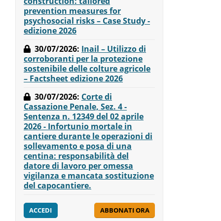
construction: tailored
prevention measures for
psychosocial risks – Case Study -
edizione 2026
30/07/2026
:
Inail – Utilizzo di
corroboranti per la protezione
sostenibile delle colture agricole
– Factsheet edizione 2026
30/07/2026
:
Corte di
Cassazione Penale, Sez. 4 -
Sentenza n. 12349 del 02 aprile
2026 - Infortunio mortale in
cantiere durante le operazioni di
sollevamento e posa di una
centina: responsabilità del
datore di lavoro per omessa
vigilanza e mancata sostituzione
del capocantiere.
ACCEDI
ABBONATI ORA