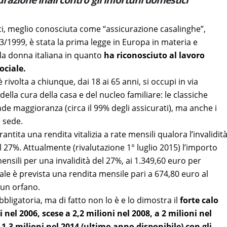
ci, meglio conosciuta come “assicurazione casalinghe”,
93/1999, è stata la prima legge in Europa in materia e
la donna italiana in quanto
ha riconosciuto al lavoro
ociale.
 rivolta a chiunque, dai 18 ai 65 anni, si occupi in via
ella cura della casa e del nucleo familiare: le classiche
e maggioranza (circa il 99% degli assicurati), ma anche i
i sede.
rantita una rendita vitalizia a rate mensili qualora l’invalidit
 27%. Attualmente (rivalutazione 1° luglio 2015) l’importo
ensili per una invalidità del 27%, ai 1.349,60 euro per
tale è prevista una rendita mensile pari a 674,80 euro al
cun orfano.
bligatoria, ma di fatto non lo è e lo dimostra il
forte calo
 nel 2006, scese a 2,2 milioni nel 2008, a 2 milioni nel
i 1,3 milioni nel 2014 (ultimo anno disponibile) con gli