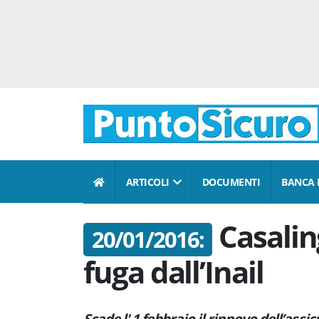
ARTICOLI
DOCUMENTI
BANCA 
Casalin
20/01/2016:
fuga dall’Inail
Scade l' 1 febbraio il rinnovo dell’assi