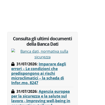
Consulta gli ultimi documenti
della Banca Dati
à
31/07/2026
:
Imparare dagli
errori – Le condizioni che
predispongono ai rischi
microclimatici – la scheda di
Infor.mo. 8247
31/07/2026
:
Agenzia europea
per la sicurezza e la salute sul
lavoro - Improving well-being in