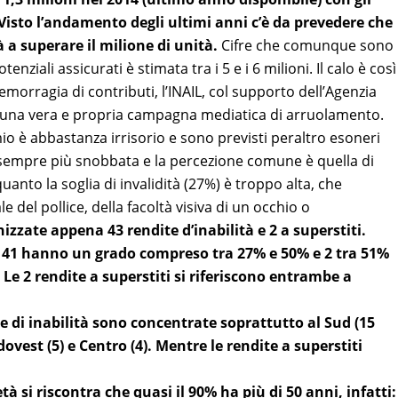
Visto l’andamento degli ultimi anni c’è da prevedere che
à a superare il milione di unità.
Cifre che comunque sono
nziali assicurati è stimata tra i 5 e i 6 milioni. Il calo è così
morragia di contributi, l’INAIL, col supporto dell’Agenzia
o una vera e propria campagna mediatica di arruolamento.
o è abbastanza irrisorio e sono previsti peraltro esoneri
è sempre più snobbata e la percezione comune è quella di
anto la soglia di invalidità (27%) è troppo alta, che
 del pollice, della facoltà visiva di un occhio o
izzate appena 43 rendite d’inabilità e 2 a superstiti.
e 41 hanno un grado compreso tra 27% e 50% e 2 tra 51%
Le 2 rendite a superstiti si riferiscono entrambe a
te di inabilità sono concentrate soprattutto al Sud (15
rdovest (5) e Centro (4). Mentre le rendite a superstiti
à si riscontra che quasi il 90% ha più di 50 anni, infatti: