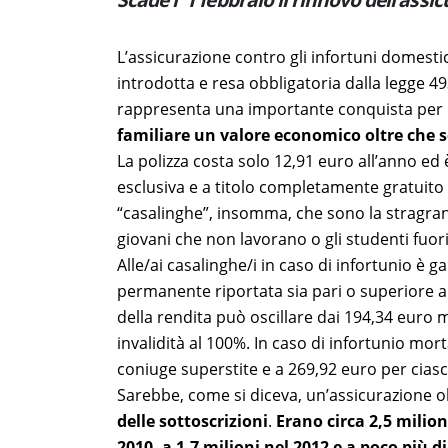
L’assicurazione contro gli infortuni domesti
introdotta e resa obbligatoria dalla legge 4
rappresenta una importante conquista per 
familiare un valore economico oltre che s
La polizza costa solo 12,91 euro all’anno ed è
esclusiva e a titolo completamente gratuito d
“casalinghe”, insomma, che sono la stragrand
giovani che non lavorano o gli studenti fuor
Alle/ai casalinghe/i in caso di infortunio è ga
permanente riportata sia pari o superiore al
della rendita può oscillare dai 194,34 euro m
invalidità al 100%. In caso di infortunio mor
coniuge superstite e a 269,92 euro per cias
Sarebbe, come si diceva, un’assicurazione ob
delle sottoscrizioni
.
Erano circa 2,5 milioni
2010, a 1,7 milioni nel 2012 e a poco più d