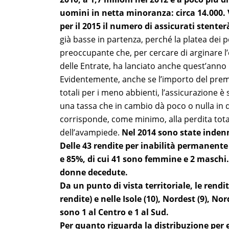
uomini in netta minoranza: circa 14.000. 
per il 2015 il numero di assicurati stenter
già basse in partenza, perché la platea dei pote
preoccupante che, per cercare di arginare l’e
delle Entrate, ha lanciato anche quest’ann
Evidentemente, anche se l’importo del premi
totali per i meno abbienti, l’assicurazione 
una tassa che in cambio dà poco o nulla in qu
corrisponde, come minimo, alla perdita totale
dell’avampiede.
Nel 2014 sono state indenn
Delle 43 rendite per inabilità permanent
e 85%, di cui 41 sono femmine e 2 maschi. 
donne decedute.
Da un punto di vista territoriale, le rendi
rendite) e nelle Isole (10), Nordest (9), No
sono 1 al Centro e 1 al Sud.
Per quanto riguarda la distribuzione per et