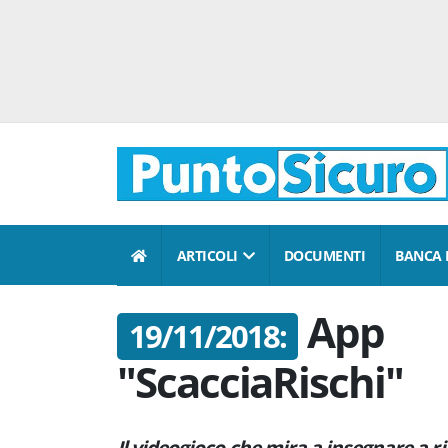
ARTICOLI
DOCUMENTI
BANCA 
App
19/11/2018:
"ScacciaRischi"
Il videogioco che mira a insegnare a ri