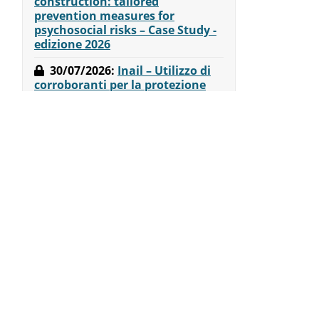
construction: tailored
prevention measures for
psychosocial risks – Case Study -
edizione 2026
30/07/2026
:
Inail – Utilizzo di
corroboranti per la protezione
sostenibile delle colture agricole
– Factsheet edizione 2026
30/07/2026
:
Corte di
Cassazione Penale, Sez. 4 -
Sentenza n. 12349 del 02 aprile
2026 - Infortunio mortale in
cantiere durante le operazioni di
sollevamento e posa di una
centina: responsabilità del
datore di lavoro per omessa
vigilanza e mancata sostituzione
del capocantiere.
ACCEDI
ABBONATI ORA