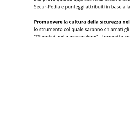
Secur-Pedia e punteggi attribuiti in base all
Promuovere la cultura della sicurezza ne
lo strumento col quale saranno chiamati gli 
“Olimpiadi della prevenzione”, il progetto c
della prevenzione 2018/2019, con premi in d
sicurezza all’interno degli edifici scolastici
Direzione regionale Puglia nel promuovere la
generazioni, e rappresenta lo stimolo per pro
di incidere profondamente nei comportamenti 
Sito ScacciaRischi
Fonte:
INAIL
21/12/2018:
Sviluppi n