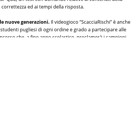
a correttezza ed ai tempi della risposta.
lle nuove generazioni.
Il videogioco “ScacciaRischi” è anche
studenti pugliesi di ogni ordine e grado a partecipare alle
oncorso che, a fine anno scolastico, proclamerà i campioni
enaro da destinare al miglioramento delle condizioni di
. L’attestazione ricevuta è il riconoscimento dell’impegno della
 cultura della sicurezza, in particolare verso le nuove
seguire nella realizzazione di interventi e di azioni capaci
collettivi, anche grazie all’utilizzo delle nuove tecnologie.
elle TIC e digitalizzazione del