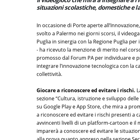
situazioni scolastiche, domestiche e l
In occasione di Porte aperte all’Innovazione, 
svolto a Palermo nei giorni scorsi, il videog
Puglia in sinergia con la Regione Puglia per i
- ha ricevuto la menzione di merito nel cors
promosso dal Forum PA per individuare e pr
integrare l’innovazione tecnologica con la c
collettività.
Giocare a riconoscere ed evitare i rischi.
L
sezione “Cultura, istruzione e sviluppo del
su Google Play e App Store, che mira a prom
a riconoscere ed evitare i rischi presenti a c
avvincenti livelli di un platform-cartoon e i
imparerà a conoscere ed evitare le situazion
alla prova quanto appreso nella sezione Sec