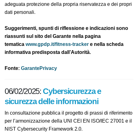
In generale, quindi, si tratta di strumenti utili per
tentare di mantenere un buono stato di forma o per
migliorare le performance sportive, ma che vanno
anche usati con la consapevolezza e la cautela
necessarie a garantire una adeguata protezione della
propria riservatezza e dei propri dati personali.
Suggerimenti, spunti di riflessione e indicazioni
sono riassunti sul sito del Garante nella pagina
tematica
www.gpdp.it/fitness-tracker
e nella
scheda informativa predisposta dall’Autorità.
Fonte:
GarantePrivacy
06/02/2025:
Cybersicurezza e
sicurezza delle informazioni